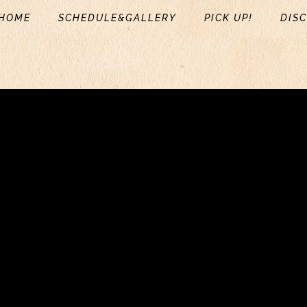
HOME
SCHEDULE&GALLERY
PICK UP!
DIS