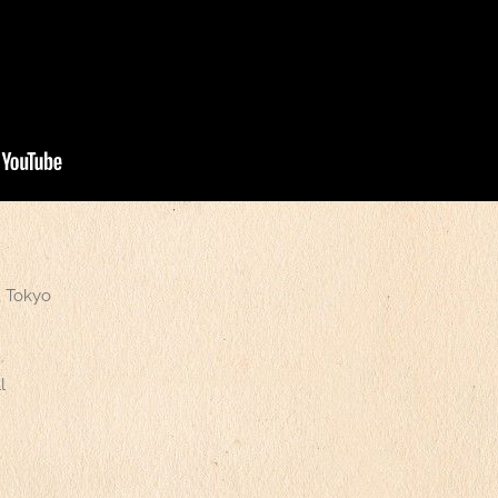
, Tokyo
l