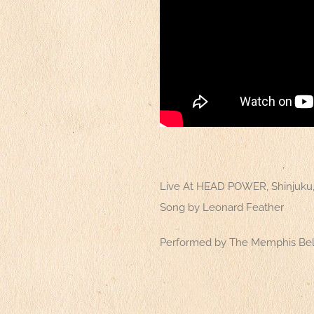
Live At HEAD POWER, Shinjuku
Song by Leonard Feather
Performed by The Memphis Bel