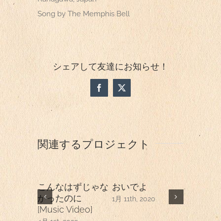
Song by The Memphis Bell
シェアして友達にお知らせ！
Facebook
X
関連するプロジェクト
こんなはずじゃな
おいでよ
それか
かったのに
1月 11th, 2020
1月 11th, 2
[Music Video]