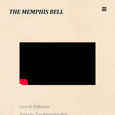
Skip
to
content
Live At 渋谷aube
Song by The Memphis Bell