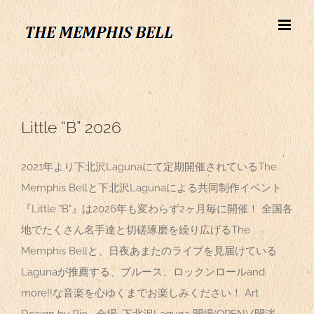
Skip
to
content
Little “B” 2026
2021年より下北沢Lagunaにて定期開催されているThe
Memphis Bellと下北沢Lagunaによる共同制作イベント
『Little "B"』は2026年も変わらず2ヶ月毎に開催！ 全国各
地でたくさん名手達と切磋琢磨を繰り広げるThe
Memphis Bellと、日夜あまたのライブを見届けている
Lagunaが推薦する、ブルース、ロックンロールand
more!!な音楽を心ゆくまでお楽しみください！ Art